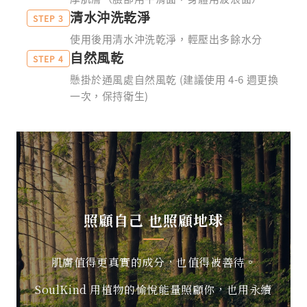
清水沖洗乾淨
STEP 3
使用後用清水沖洗乾淨，輕壓出多餘水分
自然風乾
STEP 4
懸掛於通風處自然風乾 (建議使用 4-6 週更換
一次，保持衛生)
照顧自己 也照顧地球
肌膚值得更真實的成分，也值得被善待。
SoulKind 用植物的愉悅能量照顧你，也用永續