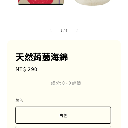
1
/
4
天然蒟蒻海綿
Regular
NT$ 290
price
總分:
0
-
0
評價
顏色
白色