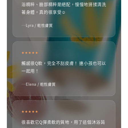
浴精粹、臉部精粹是絕配，慢慢地搓揉清洗
著身體，真的很享受☺️
Lyra / 乾性膚質
★★★★★
觸感很Q軟，完全不刮皮膚！ 連小孩也可以
一起用！
Elena / 乾性膚質
★★★★★
很喜歡它Q彈柔軟的質地，用了這個沐浴蒟