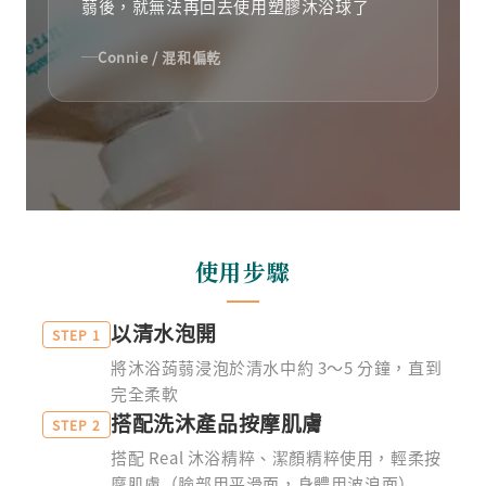
蒻後，就無法再回去使用塑膠沐浴球了
Connie / 混和偏乾
使用步驟
以清水泡開
STEP 1
將沐浴蒟蒻浸泡於清水中約 3～5 分鐘，直到
完全柔軟
搭配洗沐產品按摩肌膚
STEP 2
搭配 Real 沐浴精粹、潔顏精粹使用，輕柔按
摩肌膚（臉部用平滑面，身體用波浪面）