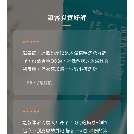
顧客真實好評
★★★★★
超喜歡！這個蒟蒻搭配沐浴精粹洗澡好舒
服，蒟蒻質地QQ的，不像塑膠的沐浴球會
刮皮膚。這次來加購一個給小孩洗澡
Ellie / 敏弱肌
★★★★★
這款沐浴蒟蒻太神奇了！ QQ的觸感+細緻
起泡不刮皮膚的質地 搭配不添加水份的沐