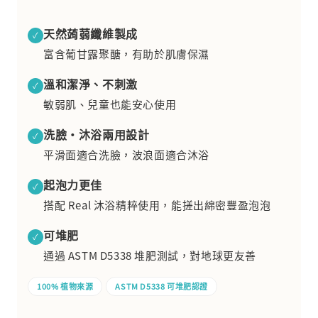
天然蒟蒻纖維製成
✓
富含葡甘露聚醣，有助於肌膚保濕
溫和潔淨、不刺激
✓
敏弱肌、兒童也能安心使用
洗臉・沐浴兩用設計
✓
平滑面適合洗臉，波浪面適合沐浴
起泡力更佳
✓
搭配 Real 沐浴精粹使用，能搓出綿密豐盈泡泡
可堆肥
✓
通過 ASTM D5338 堆肥測試，對地球更友善
100% 植物來源
ASTM D5338 可堆肥認證