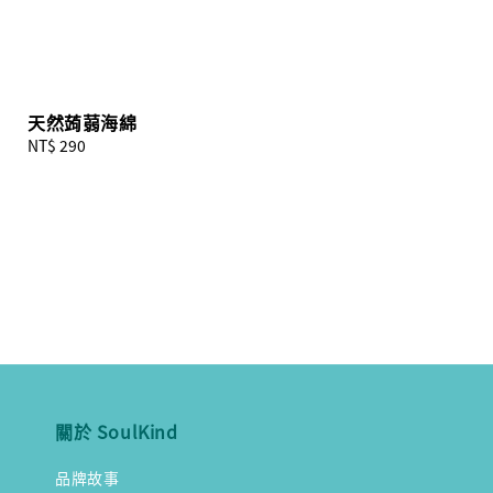
天然蒟蒻海綿
Regular
NT$ 290
price
關於 SoulKind
品牌故事