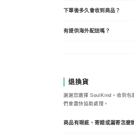
下單後多久會收到商品？
有提供海外配送嗎？
退換貨
謝謝您選擇 SoulKind。
們會盡快協助處理。
商品有瑕疵、寄錯或漏寄怎麼