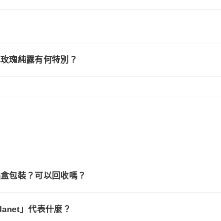
？
士革玫瑰純露有何特別？
／鋁盒包裝？可以回收嗎？
e Planet」代表什麼？