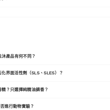
洗沐產品有何不同？
用石化界面活性劑（SLS、SLES）？
人工香精？只選擇純精油調香？
？是否進行動物實驗？