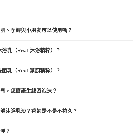
？敏弱肌、孕婦與小朋友可以使用嗎？
酸沐浴乳（Real 沐浴精粹）？
酸洗面乳（Real 潔顏精粹）？
面活性劑，怎麼產生綿密泡沫？
味比一般沐浴乳淡？香氣是不是不持久？
乾淨？