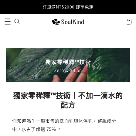
訂單滿NT$2000 即享免運
獨家零稀釋™技術｜不加一滴水的
配方
你知道嗎？一般市售的洗面乳與沐浴乳，整瓶成分
中，水占了超過 75% 。