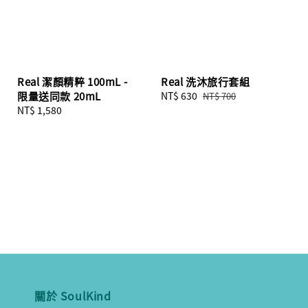
Real 潔顏精粹 100mL -
Real 洗沐旅行套組
限量送同款 20mL
Sale
NT$ 630
Regular
NT$ 700
Regular
NT$ 1,580
price
price
price
關於 SoulKind