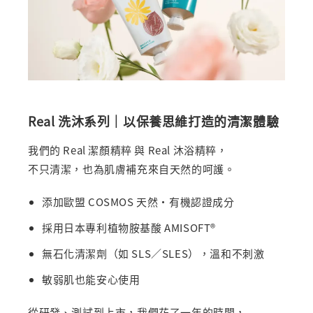
Real 洗沐系列｜以保養思維打造的清潔體驗
我們的 Real 潔顏精粹 與 Real 沐浴精粹，
不只清潔，也為肌膚補充來自天然的呵護。
添加歐盟 COSMOS 天然・有機認證成分
採用日本專利植物胺基酸 AMISOFT®
無石化清潔劑（如 SLS／SLES），溫和不刺激
敏弱肌也能安心使用
從研發、測試到上市，我們花了一年的時間，