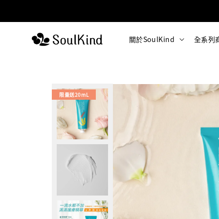
關於SoulKind
全系列
限量送20mL