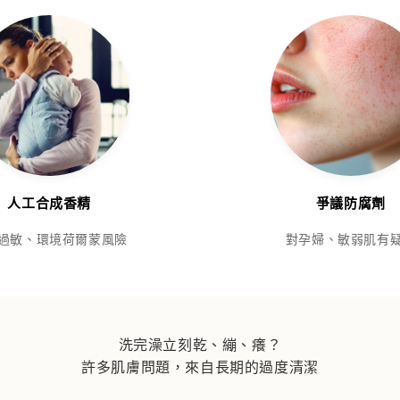
人工合成香精
爭議防腐劑
過敏、環境荷爾蒙風險
對孕婦、敏弱肌有
洗完澡立刻乾、繃、癢？
許多肌膚問題，來自長期的過度清潔