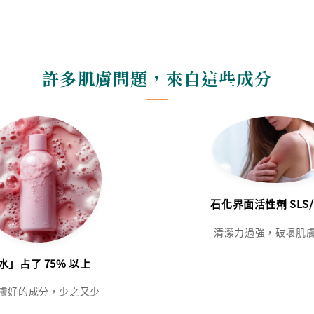
許多肌膚問題，來自這些成分
石化界面活性劑 SLS/
清潔力過強，破壞肌
水」占了 75% 以上
膚好的成分，少之又少