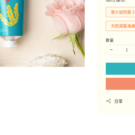
買大送同款 2
天然蒟蒻海
數量
分享