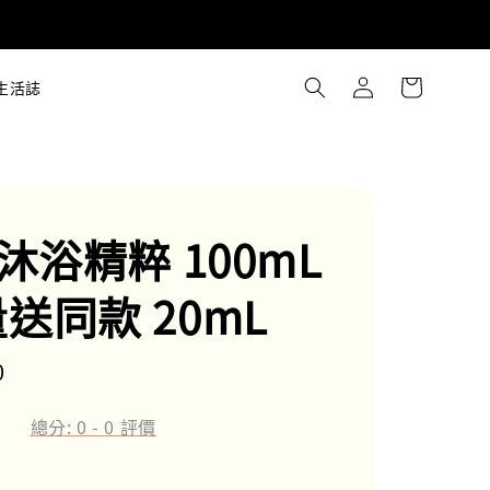
生活誌
l 沐浴精粹 100mL
量送同款 20mL
0
總分:
0
-
0
評價