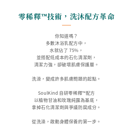
零稀釋™技術，洗沐配方革命
你知道嗎？
多數沐浴乳配方中，
水就佔了 75%，
並搭配低成本的石化清潔劑，
清潔力強，卻破壞肌膚保護層。
洗澡，變成許多肌膚問題的起點。
SoulKind 自研零稀釋™配方
以植物甘油和玫瑰純露為基底，
拿掉石化清潔劑與爭議防腐成分。
從洗澡，啟動身體保養的第一步。