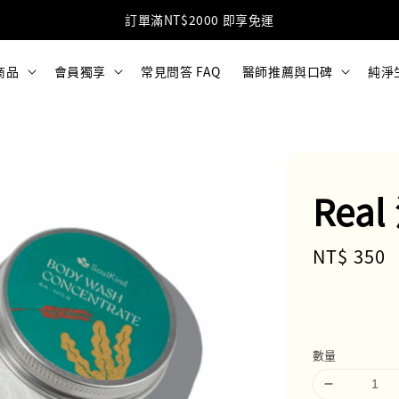
加入LINE好友 獲得免運優惠碼(點擊加入)
商品
會員獨享
常見問答 FAQ
醫師推薦與口碑
純淨
Rea
Regular
NT$ 350
price
數量