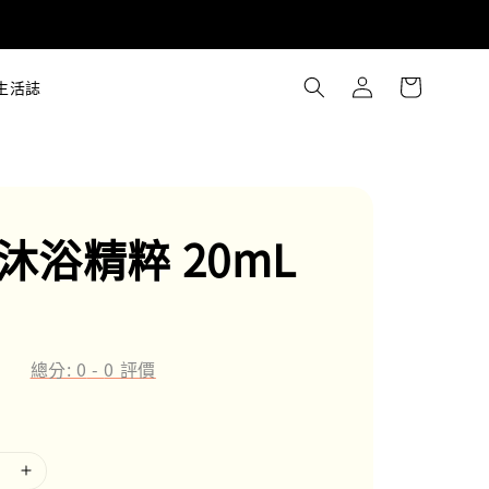
生活誌
l 沐浴精粹 20mL
總分:
0
-
0
評價