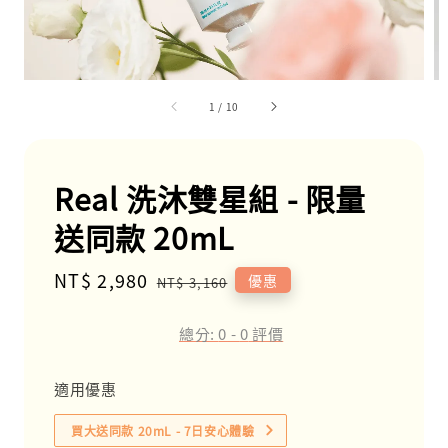
1
/
10
Real 洗沐雙星組 - 限量
送同款 20mL
Sale
NT$ 2,980
Regular
優惠
NT$ 3,160
price
price
總分:
0
-
0
評價
適用優惠
買大送同款 20mL - 7日安心體驗