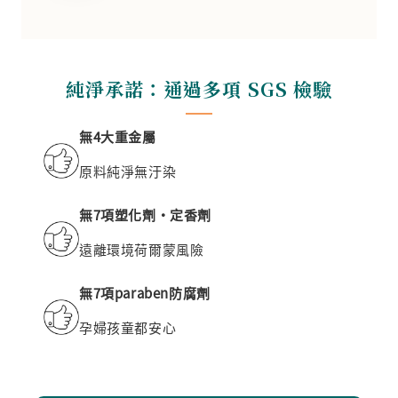
純淨承諾：通過多項 SGS 檢驗
無4大重金屬
原料純淨無汙染
無7項塑化劑‧定香劑
遠離環境荷爾蒙風險
無7項paraben防腐劑
孕婦孩童都安心