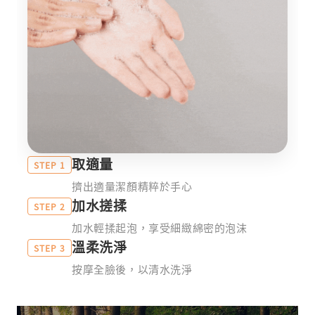
取適量
STEP 1
擠出適量潔顏精粹於手心
加水搓揉
STEP 2
加水輕揉起泡，享受細緻綿密的泡沫
溫柔洗淨
STEP 3
按摩全臉後，以清水洗淨