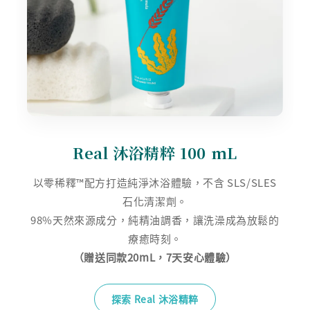
Real 沐浴精粹 100 mL
以零稀釋™配方打造純淨沐浴體驗，不含 SLS/SLES
石化清潔劑。
98%天然來源成分，純精油調香，讓洗澡成為放鬆的
（贈送同款20mL，7天安心體驗）
探索 Real 沐浴精粹