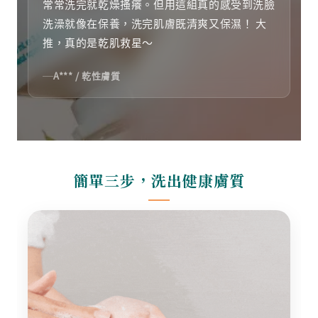
常常洗完就乾燥搔癢。但用這組真的感受到洗臉
洗澡就像在保養，洗完肌膚既清爽又保濕！ 大
推，真的是乾肌救星～
A*** / 乾性膚質
簡單三步，洗出健康膚質