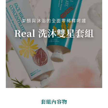
天然蒟蒻海綿
潔顏與沐浴的全面零稀釋呵護
Real 洗沐雙星套組
-
+
NT$ 190
NT$ 290
加入購物車
套組內容物