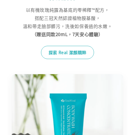
以有機玫瑰純露為基底的零稀釋™配方，
搭配三冠天然認證植物胺基酸，
（贈送同款20mL，7天安心體驗）
探索 Real 潔顏精粹