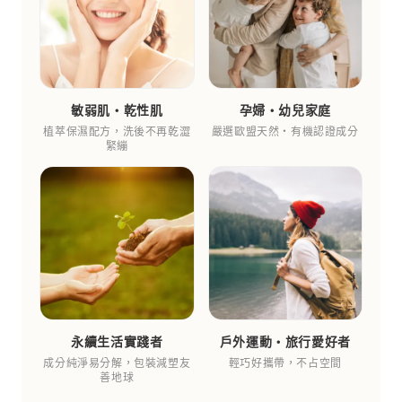
敏弱肌‧乾性肌
孕婦‧幼兒家庭
植萃保濕配方，洗後不再乾澀
嚴選歐盟天然‧有機認證成分
緊繃
永續生活實踐者
戶外運動‧旅行愛好者
成分純淨易分解，包裝減塑友
輕巧好攜帶，不占空間
善地球