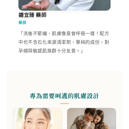
鍾宜臻 藥師
藥師
「洗後不緊繃、肌膚像是會呼吸一樣！配方
中也不含石化來源清潔劑，單純的成份，對
孕婦與敏感肌族群十分友善。」
專為需要呵護的肌膚設計