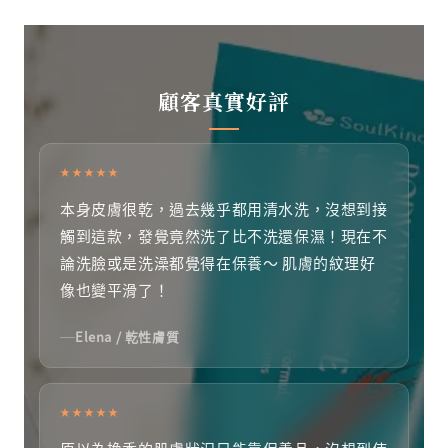
顧客真實好評
★★★★★
本身皮膚很乾，過去幾乎都用清水洗，沒想到接
觸到這款，發覺竟然洗了比不洗還保濕！現在不
論洗臉或是洗澡都覺得在保養～ 肌膚的紋理好
像也變平滑了！
Elena / 乾性膚質
★★★★★