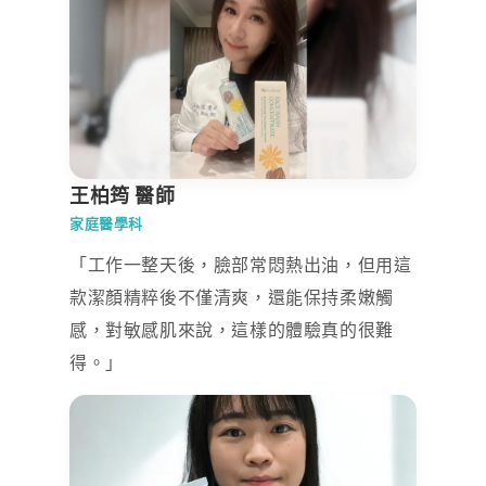
王柏筠 醫師
家庭醫學科
「工作一整天後，臉部常悶熱出油，但用這
款潔顏精粹後不僅清爽，還能保持柔嫩觸
感，對敏感肌來說，這樣的體驗真的很難
得。」