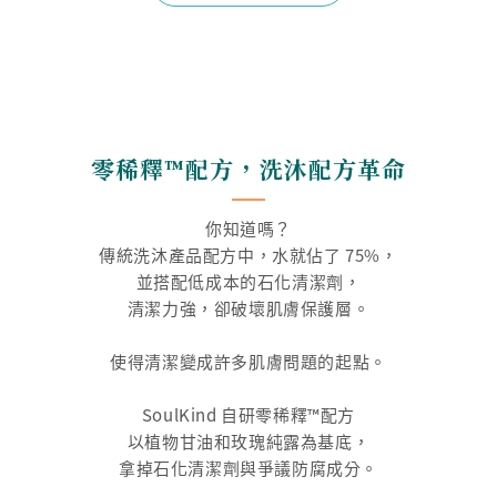
零稀釋™配方，洗沐配方革命
你知道嗎？
傳統洗沐產品配方中，水就佔了 75%，
並搭配低成本的石化清潔劑，
清潔力強，卻破壞肌膚保護層。
使得清潔變成許多肌膚問題的起點。
SoulKind 自研零稀釋™配方
以植物甘油和玫瑰純露為基底，
拿掉石化清潔劑與爭議防腐成分。