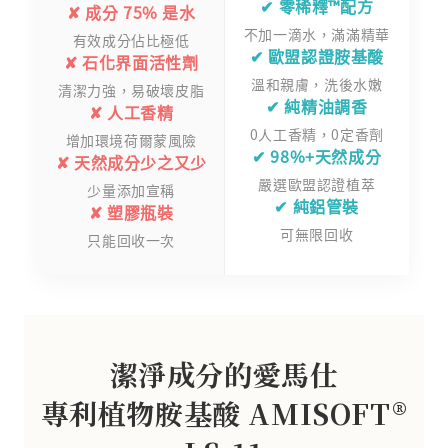
✔ 零稀釋™配方
✘ 成分 75% 是水
不加一滴水，滿滿精華
有效成分佔比極低
✔ 歐盟認證胺基酸
✘ 石化界面活性劑
溫和親膚，洗後水嫩
清潔力強，易破壞皮脂
✔ 純精油調香
✘ 人工香精
0人工香精，0定香劑
增加環境荷爾蒙風險
✔ 98%+天然成分
✘ 天然成分少之又少
嚴選歐盟認證植萃
少量添加宣稱
✔ 純鋁管裝
✘ 塑膠瓶裝
可無限回收
只能回收一次
潔淨成分的愛馬仕
專利植物胺基酸 AMISOFT®