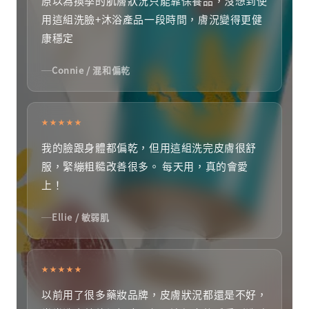
原以為換季的肌膚狀況只能靠保養品，沒想到使
用這組洗臉+沐浴產品一段時間，膚況變得更健
康穩定
Connie / 混和偏乾
★★★★★
我的臉跟身體都偏乾，但用這組洗完皮膚很舒
服，緊繃粗糙改善很多。 每天用，真的會愛
上！
Ellie / 敏弱肌
★★★★★
以前用了很多藥妝品牌，皮膚狀況都還是不好，