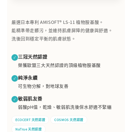
嚴選日本專利 AMISOFT® LS-11 植物胺基酸。
能精準帶走髒污，並維持肌膚屏障的健康與舒適。
洗後回到穩定平衡的肌膚狀態。
三冠天然認證
✓
榮獲歐盟三大天然認證的頂級植物胺基酸
純淨永續
✓
可生物分解，對地球友善
敏弱肌友善
✓
弱酸pH值，乾燥、敏弱肌洗後保水舒適不緊繃
ECOCERT 天然認證
COSMOS 天然認證
NaTrue 天然認證