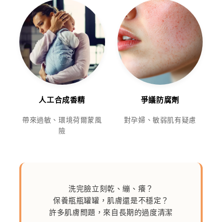
人工合成香精
爭議防腐劑
帶來過敏、環境荷爾蒙風
對孕婦、敏弱肌有疑慮
險
洗完臉立刻乾、繃、癢？
保養瓶瓶罐罐，肌膚還是不穩定？
許多肌膚問題，來自長期的過度清潔