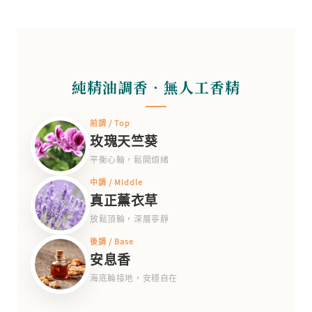
純精油調香‧無人工香精
前調 / Top
玫瑰天竺葵
平衡心輪，鬆開煩緒
中調 / Middle
真正薰衣草
放鬆頂輪，深層寧靜
後調 / Base
安息香
海底輪接地，安穩自在