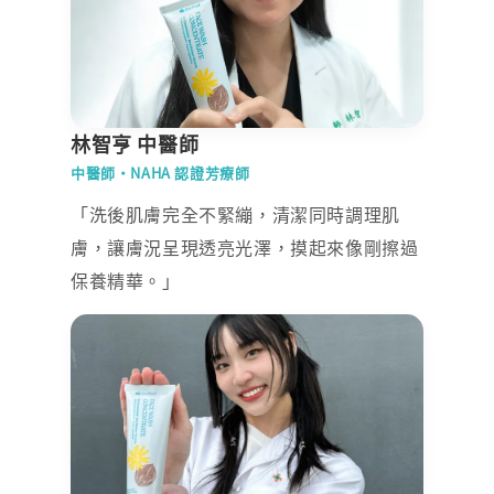
林智亨 中醫師
中醫師‧NAHA 認證芳療師
「洗後肌膚完全不緊繃，清潔同時調理肌
膚，讓膚況呈現透亮光澤，摸起來像剛擦過
保養精華。」