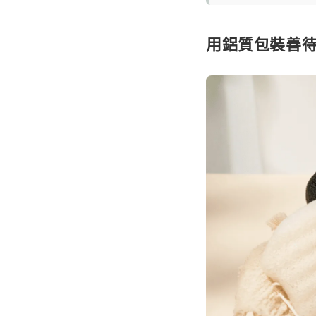
用鋁質包裝善待地