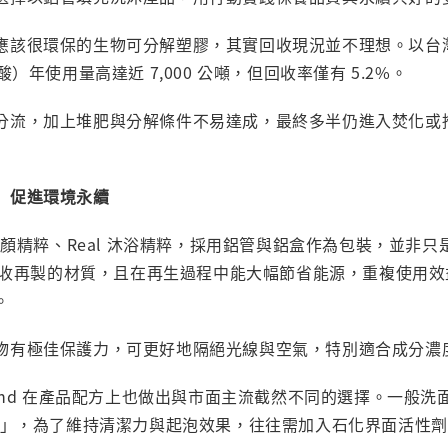
應該很環保的生物可分解塑膠，其實回收現況並不理想。以台
酸）年使用量高達近 7,000 公噸，但回收率僅有 5.2%。
分流，加上堆肥與分解條件不易達成，最終多半仍進入焚化或
 促進環境永續
Real 潔顏精粹、Real 沐浴精粹，採用鋁管與鋁盒作為包裝，並
% 回收再製的材質，且在再生過程中能大幅節省能源，重複使用
。
物有極佳保護力，可更好地隔絕光線與空氣，特別適合成分濃
Kind 在產品配方上也做出與市面主流截然不同的選擇。一般
「水」，為了維持清潔力與起泡效果，往往需加入石化界面活性