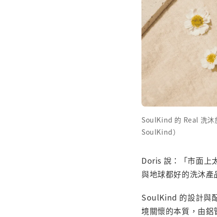
SoulKind 的 R
SoulKind）
Doris 說：「市
與地球都好的洗沐產
SoulKind 的
境關懷的本質，由鋁