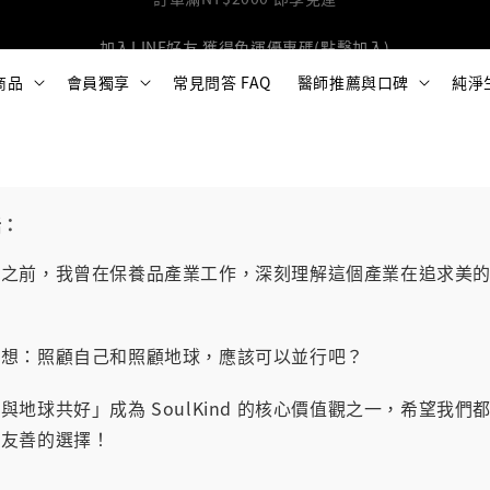
加入LINE好友 獲得免運優惠碼(點擊加入)
商品
會員獨享
常見問答 FAQ
醫師推薦與口碑
純淨
話：
Kind 之前，我曾在保養品產業工作，深刻理解這個產業在追求美
。
始想：照顧自己和照顧地球，應該可以並行吧？
與地球共好」成為 SoulKind 的核心價值觀之一，希望我們
更友善的選擇！