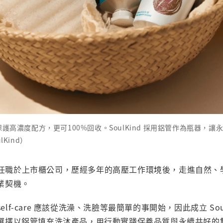
護高濃度配方，更可100%回收。SoulKind 採用鋁管作為瓶器，
Kind）
s 曾任職於上市櫃公司，歷經多年的高壓工作環境後，走進自然
業契機。
 self-care 應該從洗澡、洗臉等最簡單的事開始，因此成立 So
選擇以鋁管填充洗沐產品，用行動實踐保養品質與永續共好的