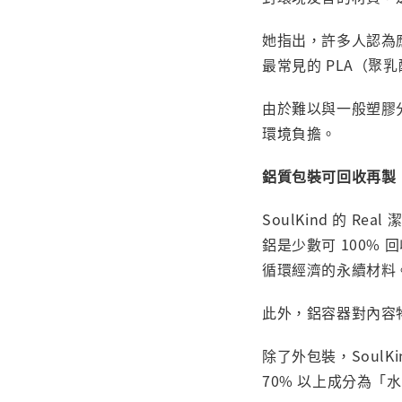
她指出，許多人認為
最常見的 PLA（聚乳
由於難以與一般塑膠
環境負擔。
鋁質包裝可回收再製
SoulKind 的 
鋁是少數可 100
循環經濟的永續材料
此外，鋁容器對內容
除了外包裝，Soul
70% 以上成分為