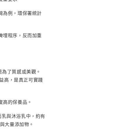
灣為例，環保署統計
掩埋程序，反而加重
非只是為了質感或美觀。
效益高，是真正可實踐
度高的保養品。
洗面乳與沐浴乳中，約有
劑與大量添加物。