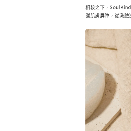
相較之下，SoulK
護肌膚屏障，從洗臉