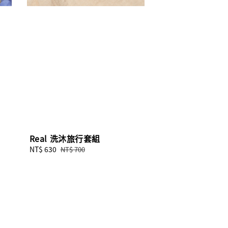
Real 洗沐旅行套組
Sale
NT$ 630
Regular
NT$ 700
price
price