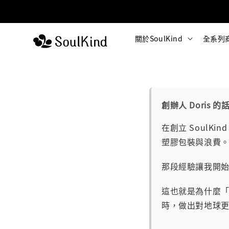
關於SoulKind
全系列
創辦人 Doris 的
在創立 Soul
塑膠包裝與浪費
那段經驗讓我開
這也就是為什麼「
時，做出對地球