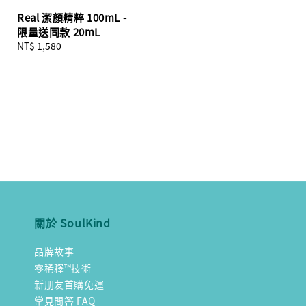
Real 潔顏精粹 100mL -
限量送同款 20mL
Regular
NT$ 1,580
price
關於 SoulKind
品牌故事
零稀釋™技術
新朋友首購免運
常見問答 FAQ