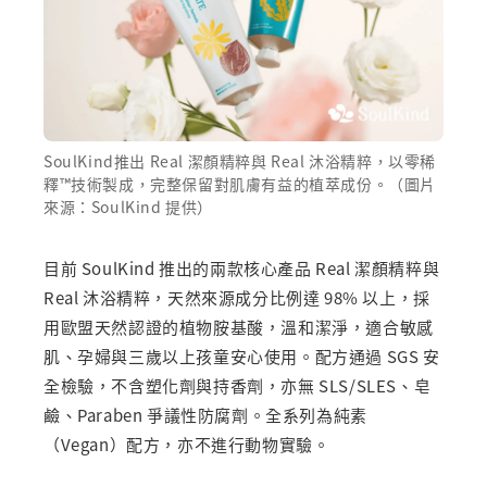
SoulKind推出 Real 潔顏精粹與 Real 沐浴精粹，以零稀
釋™技術製成，完整保留對肌膚有益的植萃成份。（圖片
來源：SoulKind 提供）
目前 SoulKind 推出的兩款核心產品 Real 潔顏精粹與
Real 沐浴精粹，天然來源成分比例達 98% 以上，採
用歐盟天然認證的植物胺基酸，溫和潔淨，適合敏感
肌、孕婦與三歲以上孩童安心使用。配方通過 SGS 安
全檢驗，不含塑化劑與持香劑，亦無 SLS/SLES、皂
鹼、Paraben 爭議性防腐劑。全系列為純素
（Vegan）配方，亦不進行動物實驗。