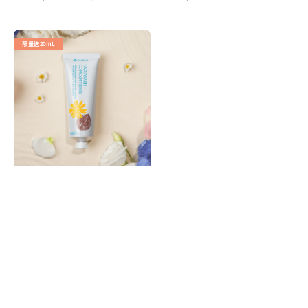
price
price
price
限量送20mL