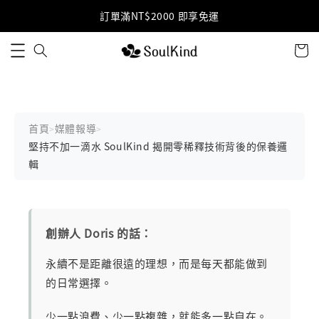
訂單滿NT$2000 即享免運
加入LINE好友 獲得免運優惠碼(點擊加入)
首頁
媒體報導
>
>
堅持不加一滴水 SoulKind 揭開零稀釋技術背後的保養邏
輯
創辦人 Doris 的話：
永續不是距離很遠的理想，而是每天都能做到
的日常選擇。
少一點浪費、少一點複雜，就能多一點自在。