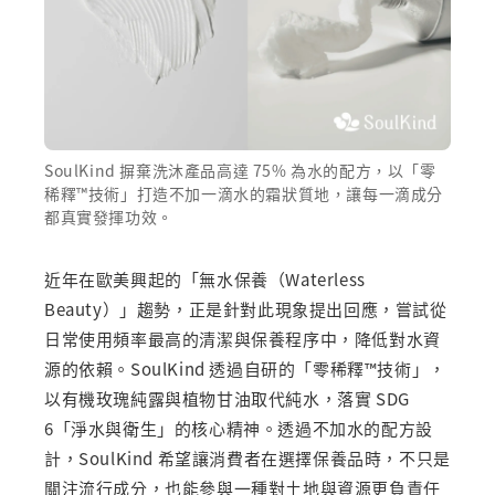
SoulKind 摒棄洗沐產品高達 75% 為水的配方，以「零
稀釋™技術」打造不加一滴水的霜狀質地，讓每一滴成分
都真實發揮功效。
近年在歐美興起的「無水保養（Waterless
Beauty）」趨勢，正是針對此現象提出回應，嘗試從
日常使用頻率最高的清潔與保養程序中，降低對水資
源的依賴。SoulKind 透過自研的「零稀釋™技術」，
以有機玫瑰純露與植物甘油取代純水，落實 SDG
6「淨水與衛生」的核心精神。透過不加水的配方設
計，SoulKind 希望讓消費者在選擇保養品時，不只是
關注流行成分，也能參與一種對土地與資源更負責任