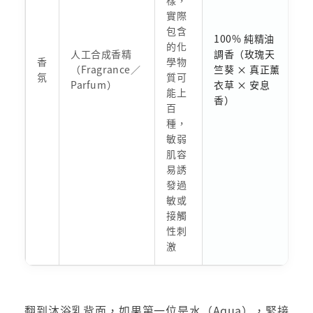
實際
包含
100% 純精油
的化
人工合成香精
調香（玫瑰天
香
學物
（Fragrance／
竺葵 × 真正薰
氛
質可
Parfum）
衣草 × 安息
能上
香）
百
種，
敏弱
肌容
易誘
發過
敏或
接觸
性刺
激
翻到沐浴乳背面，如果第一位是水（Aqua），緊接