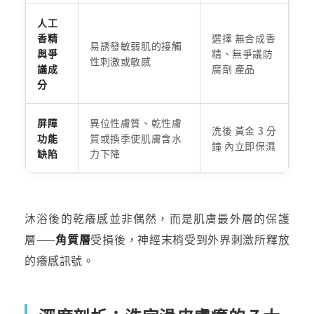
人工
香精
選擇 無合成香
易誘發敏弱肌的接觸
與爭
精、無爭議防
性刺激或敏感
議成
腐劑 產品
分
屏障
異位性膚質、乾性膚
洗後 黃金 3 分
功能
質或換季使肌膚含水
鐘 內立即保濕
缺陷
力下降
沐浴後的乾癢感並非偶然，而是肌膚最外層的保護
層——
角質層
受損後，神經末梢受到外界刺激所釋放
的癢感訊號。