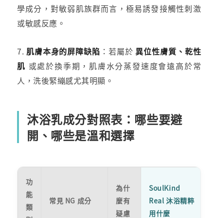
學成分，對敏弱肌族群而言，極易誘發接觸性刺激
或敏感反應。
7.
肌膚本身的屏障缺陷
：若屬於
異位性膚質、乾性
肌
或處於換季期，肌膚水分蒸發速度會遠高於常
人，洗後緊繃感尤其明顯。
沐浴乳成分對照表：哪些要避
開、哪些是溫和選擇
功
為什
SoulKind
能
常見 NG 成分
麼有
Real 沐浴精粹
類
疑慮
用什麼