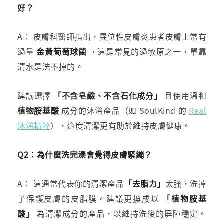
好？
A： 皮膚科醫師指出，異位性皮膚炎患者皮膚上常有
過量
金黃葡萄球菌
，這是常見的過敏原之一，單靠
清水是洗不掉的。
建議選擇
「不含皂鹼、不含石化成分」
且使用溫和
植物胺基酸
成分的沐浴產品（如 SoulKind 的
Real
沐浴精粹
），適度清潔更有助於維持皮膚健康。
Q2：為什麼洗完澡會覺得皮膚緊繃？
A： 這通常代表你的清潔產品
「去脂力」
太強，洗掉
了保護皮膚的皮脂膜。建議更換成以
「植物胺基
酸」
為清潔成分的產品，以維持洗後的屏障穩定。