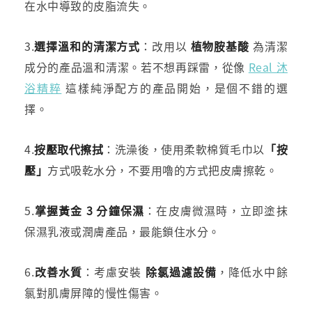
在水中導致的皮脂流失。
3.
選擇溫和的清潔方式
：改用以
植物胺基酸
為清潔
成分的產品溫和清潔。若不想再踩雷，從像
Real 沐
浴精粹
這樣純淨配方的產品開始，是個不錯的選
擇。
4.
按壓取代擦拭
：洗澡後，使用柔軟棉質毛巾以
「按
壓」
方式吸乾水分，不要用嚕的方式把皮膚擦乾。
5.
掌握黃金 3 分鐘保濕
：在皮膚微濕時，立即塗抹
保濕乳液或潤膚產品，最能鎖住水分。
6.
改善水質
：考慮安裝
除氯過濾設備
，降低水中餘
氯對肌膚屏障的慢性傷害。