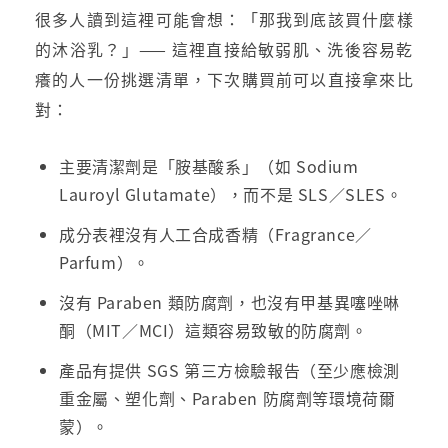
很多人讀到這裡可能會想：「那我到底該買什麼樣
的沐浴乳？」—— 這裡直接給敏弱肌、洗後容易乾
癢的人一份挑選清單，下次購買前可以直接拿來比
對：
主要清潔劑是「胺基酸系」（如 Sodium
Lauroyl Glutamate），而不是 SLS／SLES。
成分表裡沒有人工合成香精（Fragrance／
Parfum）。
沒有 Paraben 類防腐劑，也沒有甲基異噻唑啉
酮（MIT／MCI）這類容易致敏的防腐劑。
產品有提供 SGS 第三方檢驗報告（至少應檢測
重金屬、塑化劑、Paraben 防腐劑等環境荷爾
蒙）。