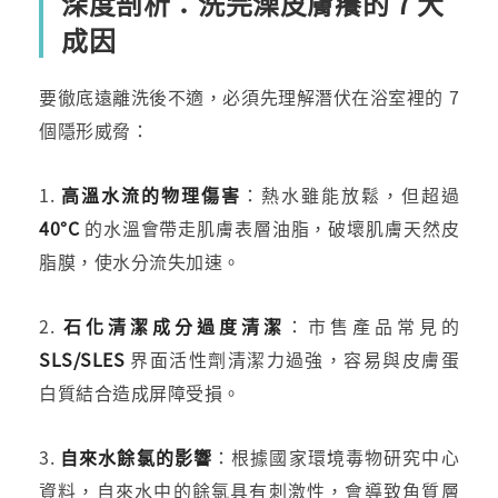
深度剖析：洗完澡皮膚癢的 7 大
成因
要徹底遠離洗後不適，必須先理解潛伏在浴室裡的 7
個隱形威脅：
1.
高溫水流的物理傷害
：熱水雖能放鬆，但超過
40°C
的水溫會帶走肌膚表層油脂，破壞肌膚天然皮
脂膜，使水分流失加速。
2.
石化清潔成分過度清潔
：市售產品常見的
SLS/SLES
界面活性劑清潔力過強，容易與皮膚蛋
白質結合造成屏障受損。
3.
自來水餘氯的影響
：根據國家環境毒物研究中心
資料，自來水中的餘氯具有刺激性，會導致角質層