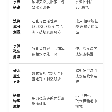
水溫
破壞天然皮脂膜，導
水溫控制在
過高
致水分流失
36-38°C
洗劑
石化界面活性劑
改用 植物胺基
成分
(SLS/SLES) 過度清
酸 溫和清潔產
刺激
潔，破壞肌膚屏障
品
水質
氧化角質層，長期導
使用除氯濾芯
殘留
致鎖水功能下降
或過濾裝置
餘氯
硬水
縮短洗浴時間
礦物質與洗劑結合阻
產生
或安裝軟水系
塞毛孔，刺激肌膚
皂垢
統
過度
以 「拍乾」
用力搓洗導致角質層
物理
取代粗糙毛巾
細微破損
摩擦
擦拭