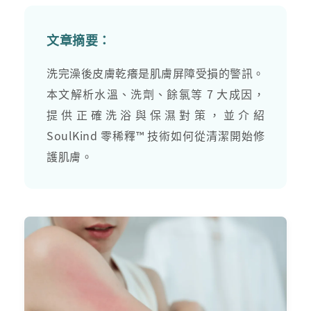
文章摘要：
洗完澡後皮膚乾癢是肌膚屏障受損的警訊。
本文解析水溫、洗劑、餘氯等 7 大成因，
提供正確洗浴與保濕對策，並介紹
SoulKind 零稀釋™ 技術如何從清潔開始修
護肌膚。