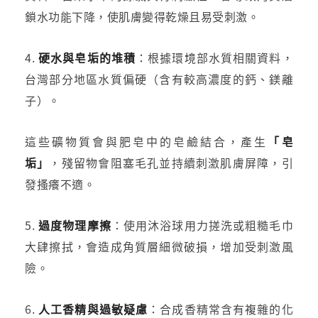
鎖水功能下降，使肌膚變得乾燥且易受刺激。
4.
硬水與皂垢的堆積
：根據環境部水質相關資料，
台灣部分地區水質偏硬（含有較高濃度的鈣、鎂離
子）。
這些礦物質會與肥皂中的皂鹼結合，產生
「皂
垢」
，殘留物會阻塞毛孔並持續刺激肌膚屏障，引
發搔癢不適。
5.
過度物理摩擦
：使用沐浴球用力搓洗或粗糙毛巾
大肆擦拭，會造成角質層細微破損，增加受刺激風
險。
6.
人工香精與過敏疑慮
：合成香精常含有複雜的化