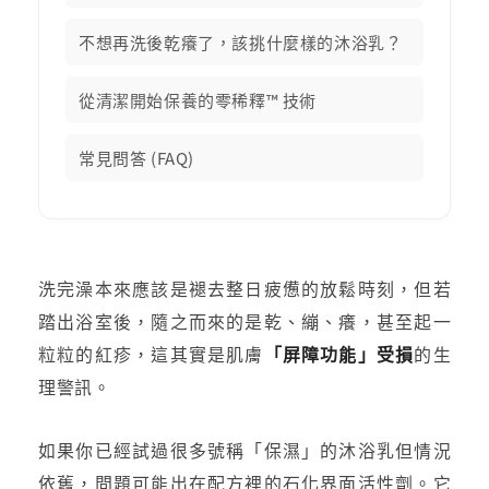
不想再洗後乾癢了，該挑什麼樣的沐浴乳？
從清潔開始保養的零稀釋™ 技術
常見問答 (FAQ)
洗完澡本來應該是褪去整日疲憊的放鬆時刻，但若
踏出浴室後，隨之而來的是乾、繃、癢，甚至起一
粒粒的紅疹，這其實是肌膚
「屏障功能」受損
的生
理警訊。
如果你已經試過很多號稱「保濕」的沐浴乳但情況
依舊，問題可能出在配方裡的石化界面活性劑。它