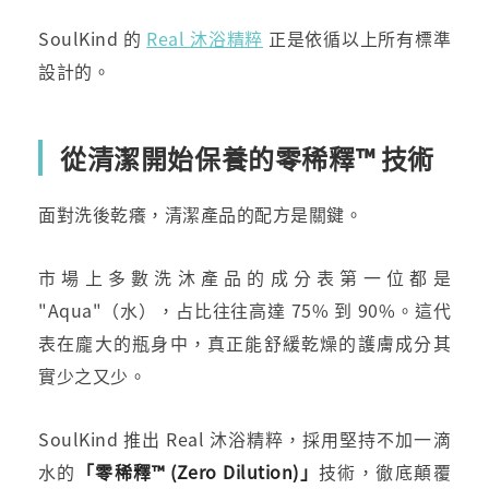
SoulKind 的
Real 沐浴精粹
正是依循以上所有標準
設計的。
從清潔開始保養的零稀釋™ 技術
面對洗後乾癢，清潔產品的配方是關鍵。
市場上多數洗沐產品的成分表第一位都是
"Aqua"（水），占比往往高達 75% 到 90%。這代
表在龐大的瓶身中，真正能舒緩乾燥的護膚成分其
實少之又少。
SoulKind 推出 Real 沐浴精粹，採用堅持不加一滴
水的
「零稀釋™ (Zero Dilution)」
技術，徹底顛覆