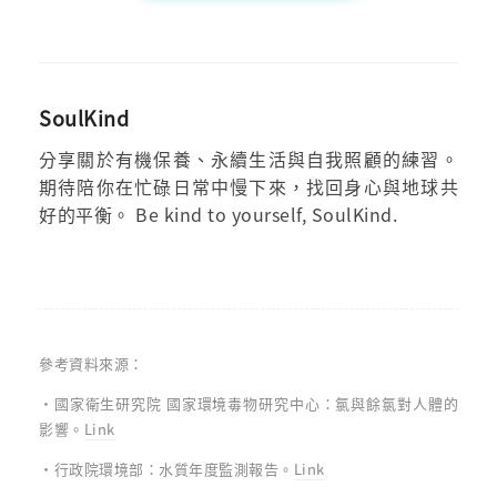
SoulKind
分享關於有機保養、永續生活與自我照顧的練習。
期待陪你在忙碌日常中慢下來，找回身心與地球共
好的平衡。 Be kind to yourself, SoulKind.
參考資料來源：
・國家衛生研究院 國家環境毒物研究中心：氯與餘氯對人體的
影響。
Link
・行政院環境部：水質年度監測報告。
Link