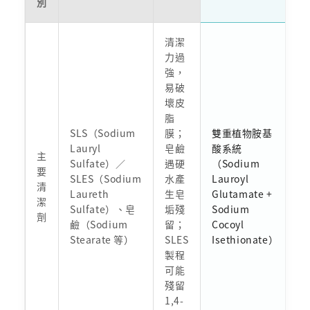
別
清潔
力過
強，
易破
壞皮
脂
SLS（Sodium
膜；
雙重植物胺基
Lauryl
皂鹼
酸系統
主
Sulfate）／
遇硬
（Sodium
要
SLES（Sodium
水產
Lauroyl
清
Laureth
生皂
Glutamate +
潔
Sulfate）、皂
垢殘
Sodium
劑
鹼（Sodium
留；
Cocoyl
Stearate 等）
SLES
Isethionate）
製程
可能
殘留
1,4-