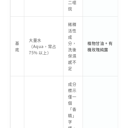
二噁
烷
稀釋
活性
成
大量水
基
分，
植物甘油 + 有
（Aqua，常占
底
洗後
機玫瑰純露
75% 以上）
保濕
感不
足
成分
標示
僅一
個
「香
精」
字
樣，