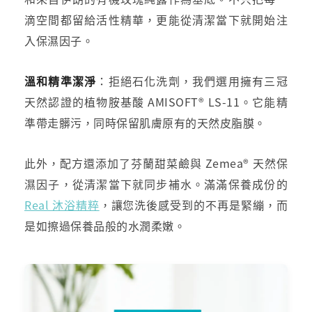
滴空間都留給活性精華，更能從清潔當下就開始注
入保濕因子。
溫和精準潔淨
：拒絕石化洗劑，我們選用擁有三冠
天然認證的植物胺基酸 AMISOFT® LS-11。它能精
準帶走髒污，同時保留肌膚原有的天然皮脂膜。
此外，配方還添加了芬蘭甜菜鹼與 Zemea® 天然保
濕因子，從清潔當下就同步補水。滿滿保養成份的
Real 沐浴精粹
，讓您洗後感受到的不再是緊繃，而
是如擦過保養品般的水潤柔嫩。