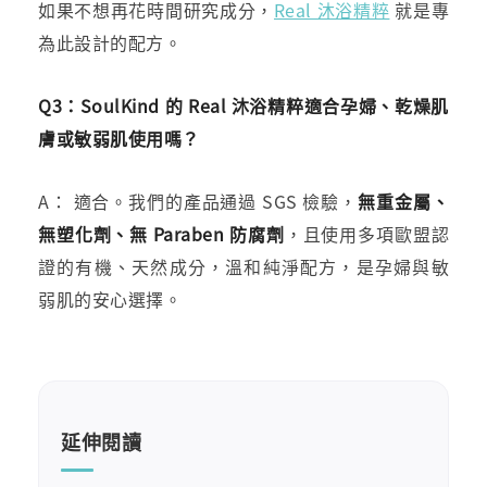
如果不想再花時間研究成分，
Real 沐浴精粹
就是專
為此設計的配方。
Q3：SoulKind 的 Real 沐浴精粹適合孕婦、乾燥肌
膚或敏弱肌使用嗎？
A： 適合。我們的產品通過 SGS 檢驗，
無重金屬、
無塑化劑、無 Paraben 防腐劑
，且使用多項歐盟認
證的有機、天然成分，溫和純淨配方，是孕婦與敏
弱肌的安心選擇。
延伸閱讀