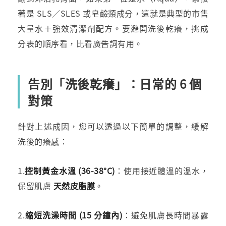
著是 SLS／SLES 或皂鹼類成分，這就是典型的市售
大量水＋強效清潔劑配方。要避開洗後乾癢，挑成
分表的順序看，比看廣告詞有用。
告別「洗後乾癢」：日常的 6 個
對策
針對上述成因，您可以透過以下簡單的調整，緩解
洗後的癢感：
1.
控制黃金水溫 (36-38°C)
：使用接近體溫的溫水，
保留肌膚
天然皮脂膜
。
2.
縮短洗澡時間 (15 分鐘內)
：避免肌膚長時間暴露